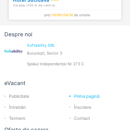
Corabia (700 m de centru)
nedeclarat
preț
de unitate
Despre noi
Softability SRL
București, Sector 3
Splaiul Independenței Nr 273 C
eVacant
Publicitate
Prima pagină
Întrebări
Înscriere
Termeni
Contact
Oferte de cazare