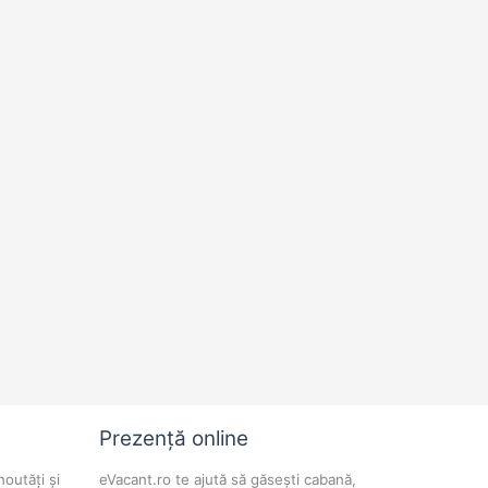
Prezență online
noutăți și
eVacant.ro te ajută să găsești cabană,