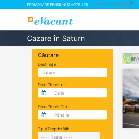
Select Language
▼
PROMOVARE PENSIUNI ȘI HOTELURI
Cazare în Saturn
Căutare
Ve
Destinație
Data Check-In:
Data Check-Out :
Tipul Proprietății:
-- -- Toate -- --