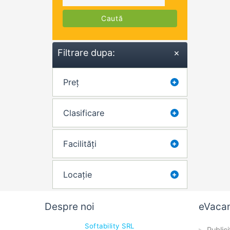
Caută
Filtrare dupa:
×
Preț
Clasificare
Facilități
Locație
Despre noi
eVaca
Softability SRL