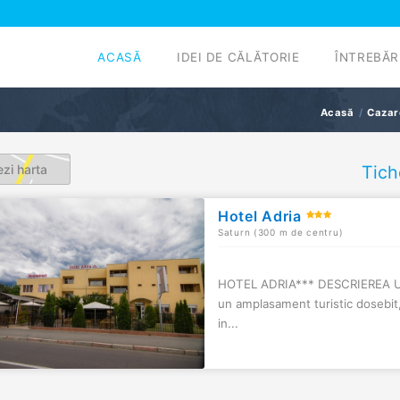
ACASĂ
IDEI DE CĂLĂTORIE
ÎNTREBĂR
Acasă
Cazar
zi harta
Tich
Hotel Adria
Saturn (300 m de centru)
HOTEL ADRIA*** DESCRIEREA UNI
un amplasament turistic dosebit, 
in...