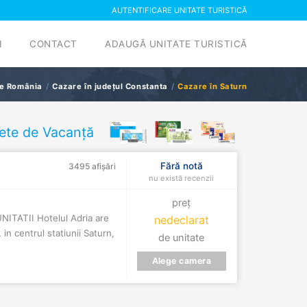
AUTENTIFICARE UNITATE TURISTICĂ
I
CONTACT
ADAUGĂ UNITATE TURISTICĂ
e România
Cazare în județul Constanta
Cazare în Saturn
ete de Vacanță
Fără notă
3495 afișări
nu există recenzii
preț
TATII Hotelul Adria are
nedeclarat
in centrul statiunii Saturn,
de unitate
Alege camera