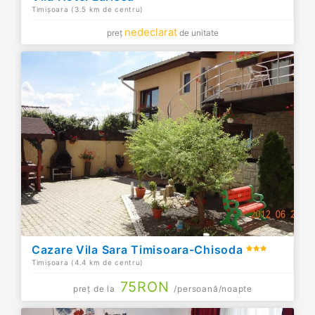
Timișoara (3.5 km de centru)
nedeclarat
preț
de unitate
Cazare Vila Sara Timisoara-Chisoda
Timișoara (4.4 km de centru)
75
RON
preț de la
/persoană/noapte