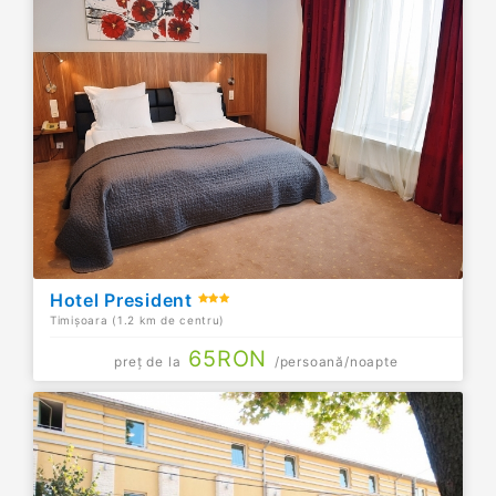
Hotel President
Timișoara (1.2 km de centru)
65
RON
preț de la
/persoană/noapte