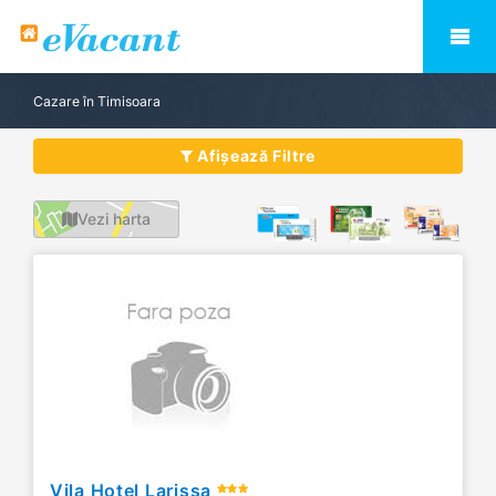
Cazare în Timisoara
Afișează Filtre
Vezi harta
Vila Hotel Larissa