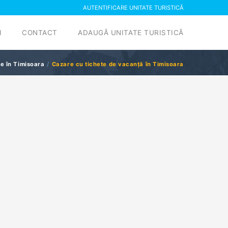
AUTENTIFICARE UNITATE TURISTICĂ
I
CONTACT
ADAUGĂ UNITATE TURISTICĂ
e în Timisoara
Cazare cu tichete de vacanță în Timisoara