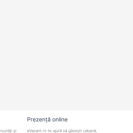
Prezență online
noutăți și
eVacant.ro te ajută să găsești cabană,