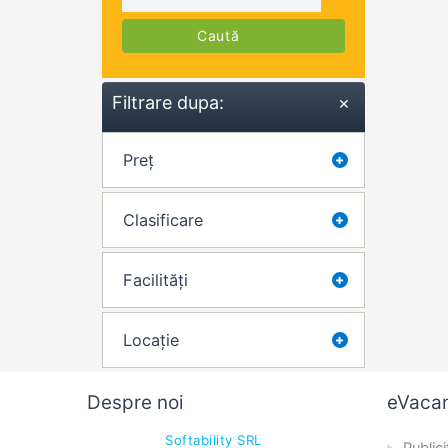
Caută
Filtrare dupa:
×
Preț
Clasificare
Facilități
Locație
Despre noi
eVaca
Softability SRL