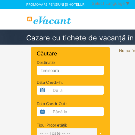
Select Language
▼
PROMOVARE PENSIUNI ȘI HOTELURI
Cazare cu tichete de vacanță în
Nu au fo
Căutare
Destinație
Data Check-In:
Data Check-Out :
Tipul Proprietății:
-- -- Toate -- --