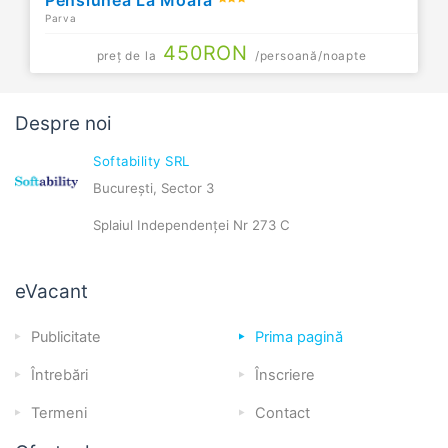
Parva
450
RON
preț de la
/persoană/noapte
Despre noi
Softability SRL
București, Sector 3
Splaiul Independenței Nr 273 C
eVacant
Publicitate
Prima pagină
Întrebări
Înscriere
Termeni
Contact