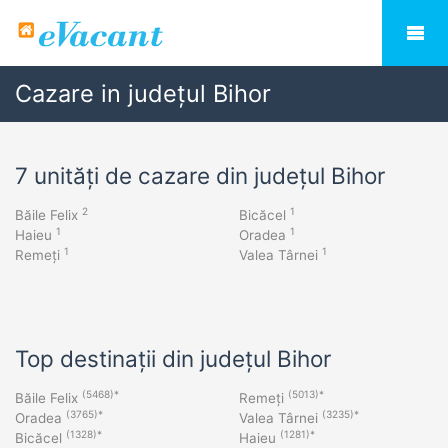
Cazare in județul Bihor
7 unități de cazare din județul Bihor
2
1
Băile Felix
Bicăcel
1
1
Haieu
Oradea
1
1
Remeți
Valea Târnei
Top destinații din județul Bihor
(5468)*
(5013)*
Băile Felix
Remeți
(3765)*
(3235)*
Oradea
Valea Târnei
(1328)*
(1281)*
Bicăcel
Haieu