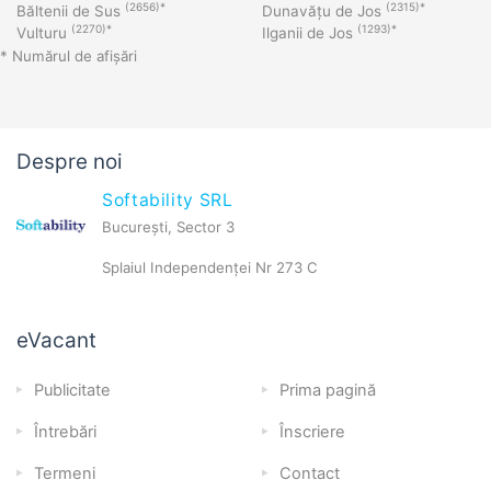
(2656)*
(2315)*
Băltenii de Sus
Dunavățu de Jos
(2270)*
(1293)*
Vulturu
Ilganii de Jos
* Numărul de afișări
Despre noi
Softability SRL
București, Sector 3
Splaiul Independenței Nr 273 C
eVacant
Publicitate
Prima pagină
Întrebări
Înscriere
Termeni
Contact