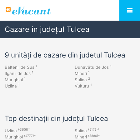
Cazare in județul Tulcea
9 unități de cazare din județul Tulcea
1
1
Băltenii de Sus
Dunavățu de Jos
1
1
Ilganii de Jos
Mineri
1
2
Murighiol
Sulina
1
1
Uzlina
Vulturu
Top destinații din județul Tulcea
(6506)*
(5173)*
Uzlina
Sulina
(4777)*
(3886)*
Murighiol
Mineri